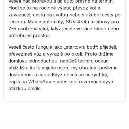
Veselí nad Moravou ti dá auto přesně na termín.
Hodí se to na rodinné výlety, převoz kol a
zavazadel, cestu na svatbu nebo služební cesty po
regionu. Máme automaty, SUV 4×4 i minibusy pro
7–9 osob – ideální, když jedete ve více lidech nebo
potřebuješ prostor.
Veselí často funguje jako „startovní bod“: přijedeš,
převezmeš vůz a vyrazíš po okolí. Proto držíme
domluvu jednoduchou: napíšeš termín, odkud
přijíždíš a kolik pojede osob, my obratem pošleme
dostupnost a cenu. Když chceš co nejrychleji,
napiš na WhatsApp – potvrzení rezervace bývá
otázkou chvíle.