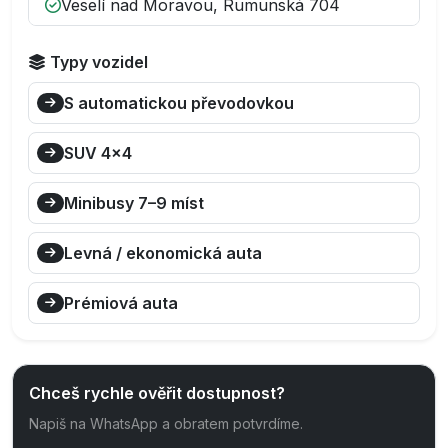
Veselí nad Moravou, Rumunská 704
Typy vozidel
S automatickou převodovkou
SUV 4×4
Minibusy 7–9 míst
Levná / ekonomická auta
Prémiová auta
Chceš rychle ověřit dostupnost?
Napiš na WhatsApp a obratem potvrdíme.