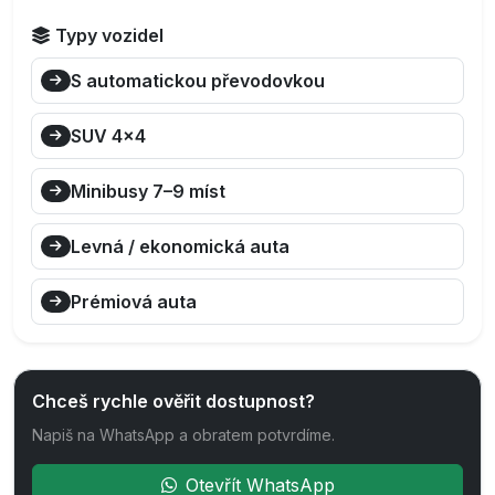
Typy vozidel
S automatickou převodovkou
SUV 4×4
Minibusy 7–9 míst
Levná / ekonomická auta
Prémiová auta
Chceš rychle ověřit dostupnost?
Napiš na WhatsApp a obratem potvrdíme.
Otevřít WhatsApp