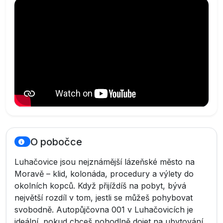
O pobočce
Luhačovice jsou nejznámější lázeňské město na
Moravě – klid, kolonáda, procedury a výlety do
okolních kopců. Když přijíždíš na pobyt, bývá
největší rozdíl v tom, jestli se můžeš pohybovat
svobodně. Autopůjčovna 001 v Luhačovicích je
ideální, pokud chceš pohodlně dojet na ubytování,