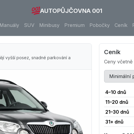
AUTOPŮJČOVNA 001
Manuály
SUV
Minibusy
Premium
Pobočky
Ceník
Ceník
ějí vyšší posez, snadné parkování a
Ceny včetně
Minimální
4–10 dnů
11–20 dnů
21–30 dnů
31+ dnů