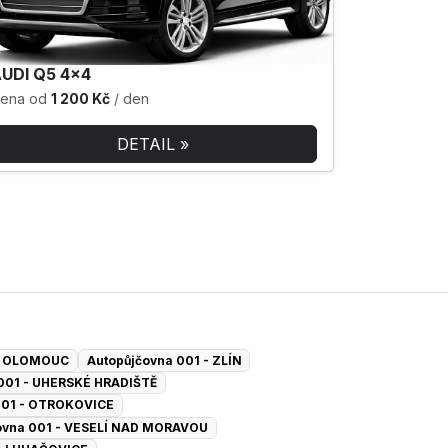
UDI Q5 4×4
ena od
1 200 Kč
/ den
DETAIL »
 - OLOMOUC
Autopůjčovna 001 - ZLÍN
001 - UHERSKÉ HRADIŠTĚ
001 - OTROKOVICE
ovna 001 - VESELÍ NAD MORAVOU