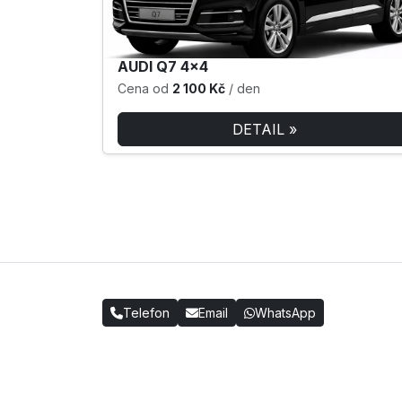
AUDI Q7 4×4
Cena od
2 100 Kč
/ den
DETAIL »
Telefon
Email
WhatsApp